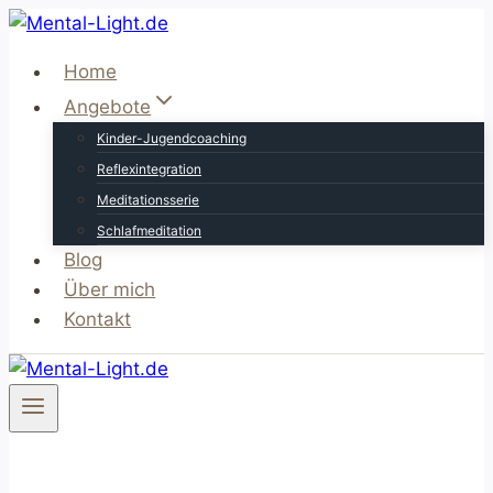
Zum
Inhalt
Home
springen
Angebote
Kinder-Jugendcoaching
Reflexintegration
Meditationsserie
Schlafmeditation
Blog
Über mich
Kontakt